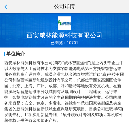
公司详情
西安咸林能源科技有限公司
已浏览：10701
单位简介
西安咸林能源科技有限公司(简称“咸林智慧运维”)是业内头部企业中
以大数据与人工智能技术为支撑的新能源电站第三方托管智慧运维
服务商和资产运营商。成员企业包括金鸿泰智慧运维(北京)科技有限
公司和陕西鸿蒙新能规划设计有限公司，总部位于西安高新区软件
园，北京、上海、广州、成都、呼和浩特等地设有分支机构。在新
能源场站智慧运维细分领域拥有从规划设计、工程建设、运行维
护、智慧电站到技术改造的全生命周期的完整解决方案。公司的服
务宗旨是：安全、稳定、多发电。连续多年承担国家省部级及央企
集团的新能源科技创新领域重点课题研究项目。目前公司已取得8项
发明专利、12项实用新型专利、1项外观设计专利及93项计算机软件
著作权证书等百余项知识产权。